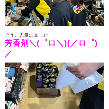
そう、大量注文した
芳香剤＼(゜ロ＼)(／ロ゜)
／