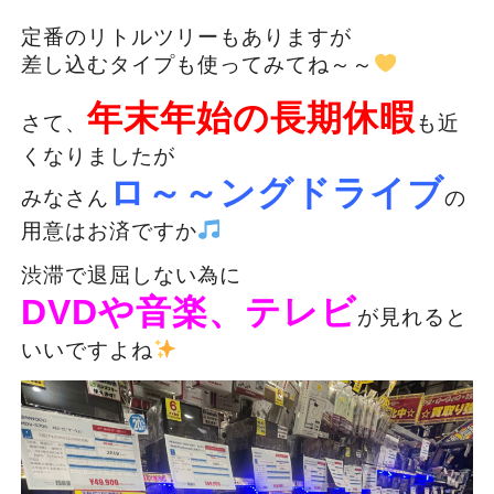
定番のリトルツリーもありますが
差し込むタイプも使ってみてね～～
年末年始の
長期休暇
さて、
も近
くなりましたが
ロ～～ングドライブ
みなさん
の
用意はお済ですか
渋滞で退屈しない為に
DVDや音楽、テレビ
が見れると
いいですよね