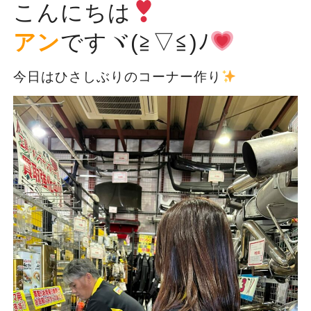
こんにちは
アン
ですヾ(≧▽≦)ﾉ
今日はひさしぶりのコーナー作り