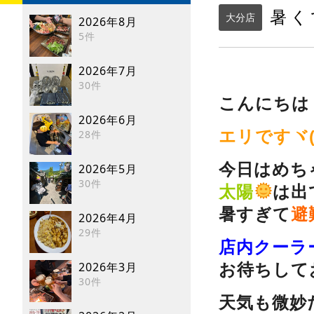
暑く
大分店
2026年8月
5件
2026年7月
30件
こんにちは
2026年6月
エリですヾ(
28件
今日はめち
2026年5月
30件
太陽
は出
暑すぎて
避
2026年4月
29件
店内クーラ
2026年3月
お待ちしてお
30件
天気も微妙