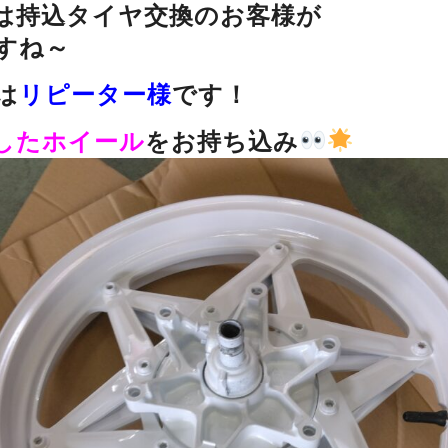
は持込タイヤ交換のお客様が
すね～
は
リピーター様
です！
したホイール
をお持ち込み