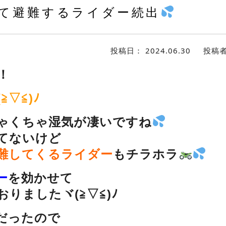
て避難するライダー続出
投稿日：
2024.06.30
投稿
！
≧▽≦)ﾉ
ゃくちゃ湿気が凄いですね
てないけど
難してくるライダー
もチラホラ
ー
を効かせて
りましたヾ(≧▽≦)ﾉ
だったので