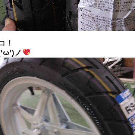
コ！
ω’)ノ