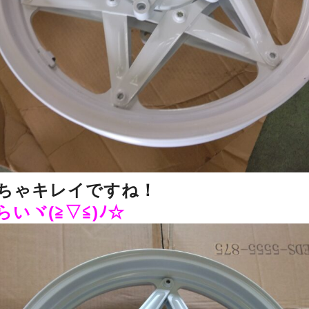
ちゃキレイですね！
いヾ(≧▽≦)ﾉ☆