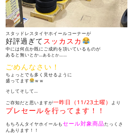
スタッドレスタイヤホイールコーナーが
好評過ぎて
スッカスカ
中には何点か既にご成約を頂いているものが
あると無いとか…
……
あるとか
ごめんなさい！
ちょっとでも多く見せるように
盛ってます
ｗｗ
そしてそして…
一昨日（11/23土曜）
ご存知だと思いますが
より
プレセールを行ってます！！
セール対象商品
もちろんタイヤホイールも
たっくさ
んあります！！