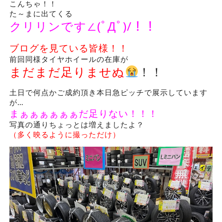
こんちゃ！！
た～まに出てくる
クリリンです
∠
(ﾟДﾟ
)/！！
ブログを見ている皆様！！
前回同様タイヤホイールの在庫が
まだまだ足りませぬ
！！
土日で何点かご成約頂き本日急ピッチで展示しています
が…
まぁぁぁぁぁぁだ足りない！！！
写真の通りちょっとは増えましたよ？
（多く映るように撮っただけ）