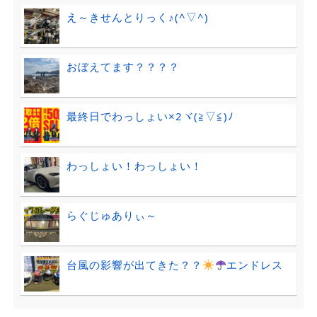
え～きせんとりっく♪(^▽^)
おぼえてます？？？？
最終日でわっしょい×2ヾ(≧▽≦)ﾉ
わっしょい！わっしょい！
らぐじゅありぃ～
台風の影響が出てきた？？
エンドレス