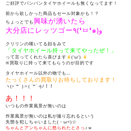
ご好評でバンバンタイヤホイールも無くなってます！
前から欲しかった商品もセール対象かも！？
興味が湧いたら
ちょっとでも
大分店にレッツゴー
٩
(❛
ㅂ
❛
๑
)
و
クリリンの嘆いてる顔をみて
「タイヤホイール持って来てやったぜ！」
って言ってくれたら喜びます
(‘ω’)
※買取りに持って来てもらうのが目的です
タイヤホイール以外の物でも…
たっくさんの買取りお待ちしております！
ヽ
(
৹
˙
꒳
​˙ )
ㅅ
( ˙
꒳
​˙
৹
)
ﾉ！！
あ！！！
いつもの作業風景が無いのは
作業風景が無いのは私が撮り忘れるという
失態を犯しちゃいました(・ω<)☆
ちゃんとアンちゃんに怒られたとさっ
♪ｗ