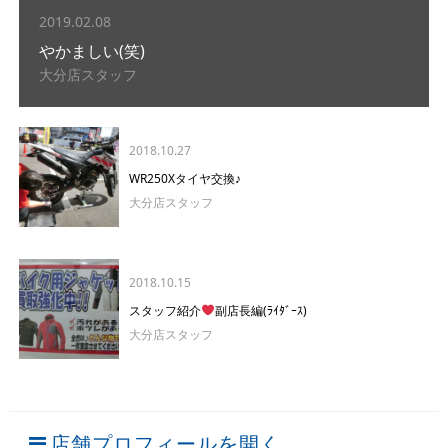
2019.02.08
やかましい(笑)
大分店スタッフ
2018.10.27
WR250Xタイヤ交換♪
大分店スタッフ
2018.10.15
スタッフ紹介
副店長編(ﾗｲﾀﾞｰｽ)
大分店スタッフ
店舗プロフィールを開く