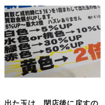
出た玉は 閉店後に戻すの