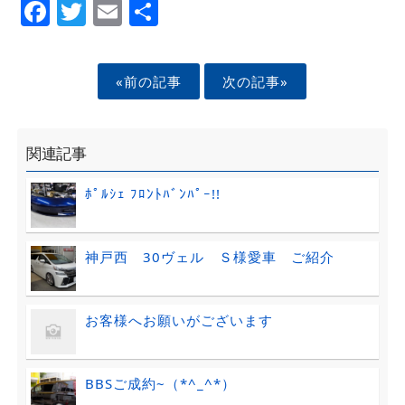
Facebook
Twitter
Email
Share
«前の記事
次の記事»
関連記事
ﾎﾟﾙｼｪ ﾌﾛﾝﾄﾊﾞﾝﾊﾟｰ!!
神戸西 30ヴェル Ｓ様愛車 ご紹介
お客様へお願いがございます
BBSご成約~（*^_^*）