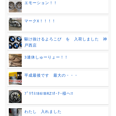
エモーション！！
マークX！！！！
駆け抜けるよろこび を 入荷しました 神
戸西店
3連休しゅーりょー！！
平成最後です 最大の・・・
ﾌﾟﾘｳｽ!86!BRZ!ｵｰﾅｰ様ヘ!!
わたし 入れました