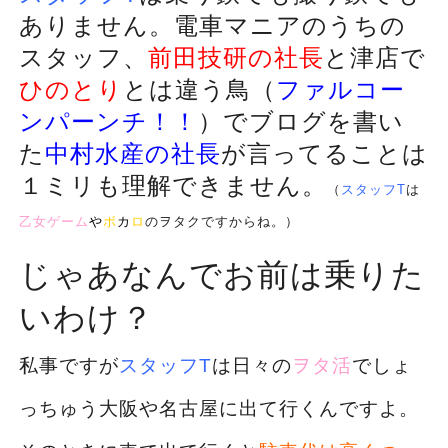
ありません。電車マニアのうちの
スタッフ、
の社長
と津店で
前田技研
ひのとり
とは違う鳥（
ファルコー
ンパーンチ！！
）でブログを書い
た
の社長
が言ってることは
中村水産
１ミリも理解できません。
（
スタッフT
は
乙女ゲーム
や
ボ
カ
ロ
のヲタクですからね。）
じゃあなんでお前は乗りた
いわけ？
私事ですが
スタッフT
は日々の
ヲタ活
でしょ
っちゅう大阪や名古屋に出て行くんですよ。