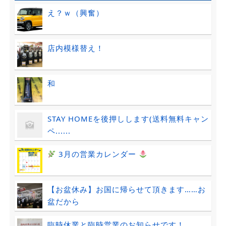
え？ｗ（興奮）
店内模様替え！
和
STAY HOMEを後押しします(送料無料キャン
ペ......
3月の営業カレンダー
︎
【お盆休み】お国に帰らせて頂きます……お
盆だから
臨時休業と臨時営業のお知らせです！