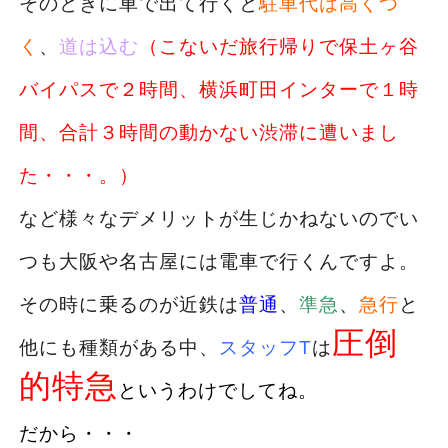
そのときに車で出て行くと
駐車代は高くつ
く
、
道は込む
（こないだ旅行帰りで保土ヶ谷
バイパスで２時間、横浜町田インターで１時
間、合計３時間の動かない渋滞に遭いまし
た・・・。）
など様々なデメリットが生じかねないのでい
つも大阪や名古屋には電車で行くんですよ。
その時に乗るのが近鉄は
普通
、
準急
、
急行
と
圧倒
他にも種類がある中、
スタッフT
は
的特急
というわけでしてね。
だから・・・