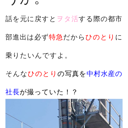
話を元に戻すと
ヲタ活
する際の都市
部進出は必ず
特急
だから
ひのとり
に
乗りたいんですよ。
そんな
ひのとり
の写真を
中村水産の
社長
が撮っていた！？