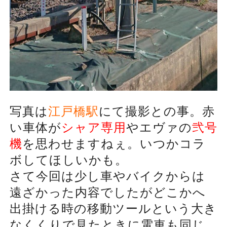
写真は
江戸橋駅
にて撮影との事。赤
い車体が
シャア専用
やエヴァの
弐号
機
を思わせますねぇ。いつかコラ
ボしてほしいかも。
さて今回は少し車やバイクからは
遠ざかった内容でしたがどこかへ
出掛ける時の移動ツールという大き
なくくりで見たときに電車も同じ