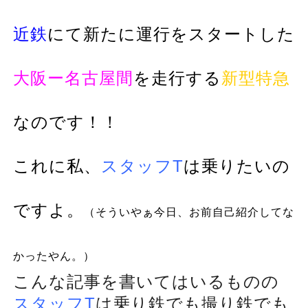
近鉄
にて新たに運行をスタートした
大阪ー名古屋間
を走行する
新型特急
なのです！！
これに私、
スタッフT
は乗りたいの
ですよ。
（そういやぁ今日、お前自己紹介してな
かったやん。）
こんな記事を書いてはいるものの
スタッフT
は
でも
でも
乗り鉄
撮り鉄