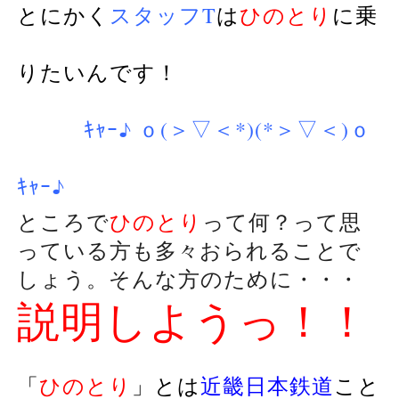
とにかく
スタッフT
は
ひのとり
に乗
りたいんです！
ｷｬｰ♪ ｏ(＞▽＜*)(*＞▽＜)ｏ
ｷｬｰ♪
ところで
ひのとり
って何？って思
っている方も多々おられることで
しょう。そんな方のために・・・
説明しようっ！！
「
ひのとり
」とは
近畿日本鉄道
こと