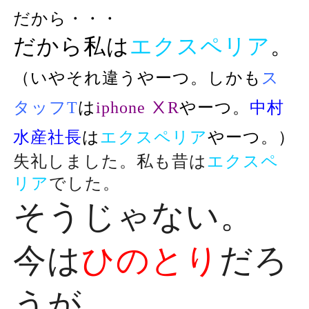
だから・・・
だから私は
エクスペリア
。
（いやそれ違うやーつ。しかも
ス
タッフT
は
iphone ⅩR
やーつ。
中村
水産社長
は
エクスペリア
やーつ
。）
失礼しました。私も昔は
エクスペ
リア
でした。
そうじゃない。
今は
ひのとり
だろ
うが。