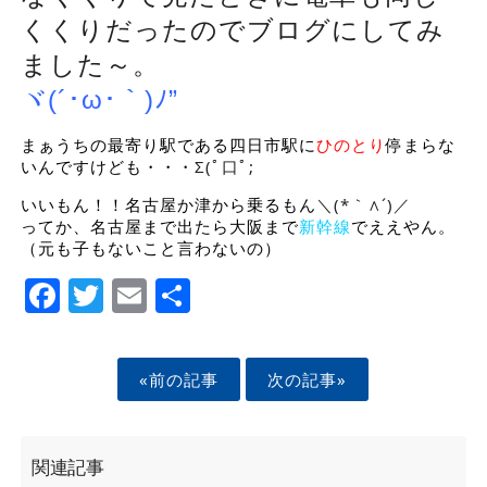
くくりだったのでブログにしてみ
ました～。
ヾ(´･ω･｀)ﾉ”
まぁうちの最寄り駅である四日市駅に
ひのとり
停まらな
いんですけども・・・
Σ(ﾟ口ﾟ;
いいもん！！名古屋か津から乗るもん
＼(*｀∧´)／
ってか、名古屋まで出たら大阪まで
新幹線
でええやん。
（元も子もないこと言わないの）
Facebook
Twitter
Email
Share
«前の記事
次の記事»
関連記事