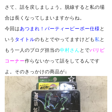
さて、話を戻しましょう。脱線すると私の場
合は長くなってしまいますからね。
今回は
あつまれ！パーティーピーポー仕様
と
いう
タイトル
のもとでやってますけども
私
と
もう一人のブログ担当の
中村さん
とで
パリピ
コーナー
作らないかって話をしてるんです
よ。そのきっかけの商品が↓