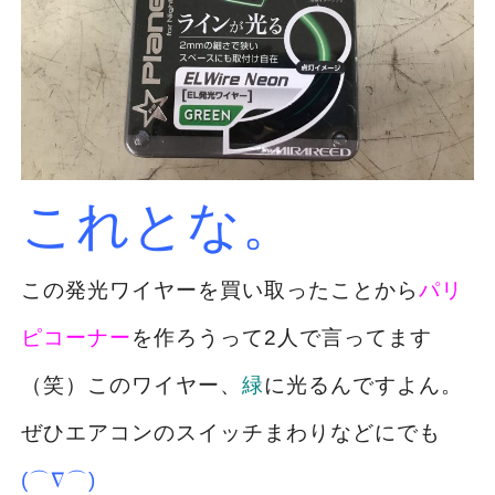
これとな。
この発光ワイヤーを買い取ったことから
パリ
ピコーナー
を作ろうって2人で言ってます
（笑）このワイヤー、
緑
に光るんですよん。
ぜひエアコンのスイッチまわりなどにでも
(⌒∇⌒)