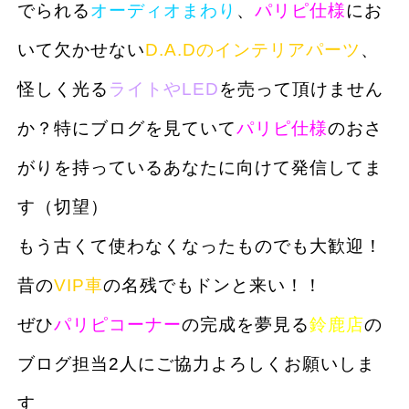
でられる
オーディオまわり
、
パリピ仕様
にお
いて欠かせない
D.A.Dのインテリアパーツ
、
怪しく光る
ライトやLED
を売って頂けません
か？特にブログを見ていて
パリピ仕様
のおさ
がりを持っているあなたに向けて発信してま
す（切望）
もう古くて使わなくなったものでも大歓迎！
昔の
VIP車
の名残でもドンと来い！！
ぜひ
パリピコーナー
の完成を夢見る
鈴鹿店
の
ブログ担当2人
にご協力よろしくお願いしま
す