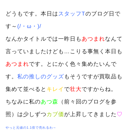
どうもです。本日は
スタッフT
のブログ日で
す～
(/・ω・)/
なんかタイトルでは一昨日も
あつまれ
なんて
言っていましたけども…こりる事無く本日も
あつまれ
です。とにかく色々集めたいんで
す。
私の推しのグッズ
もそうですが買取品も
集めて並べると
キレイ
で
壮大
ですからね。
ちなみに私の
あつ森
（前々回のブログを参
照）は少しずつ
カブ価
が上昇してきました
♡
やっと元値の1.1倍で売れるわ～