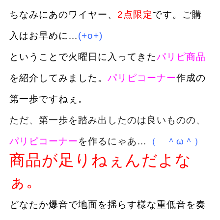
ちなみにあのワイヤー、
2点限定
です。ご購
入はお早めに…
(+o+)
ということで火曜日に入ってきた
パリピ商品
を紹介してみました。
パリピコーナー
作成の
第一歩ですねぇ。
ただ、第一歩を踏み出したのは良いものの、
パリピコーナー
を作るにゃあ…
（ ＾ω＾）
商品が足りねぇんだよな
ぁ。
どなたか爆音で地面を揺らす様な重低音を奏