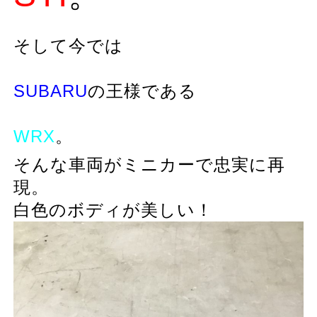
そして今では
SUBARU
の
王様
である
WRX
。
そんな車両がミニカーで忠実に再
現。
白色のボディが美しい！