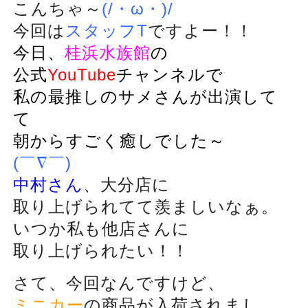
こんちゃ～
(/・ω・)/
今回は
スタッフT
ですよー！！
今日、
桂浜水族館
の
公式
YouTube
チャンネルで
私の最推しのサメさんが出演して
て
朝からすごく癒しでした～
(￣∇￣)
中村さん
、大分店に
取り上げられてて羨ましいなぁ。
いつか私も他店さんに
取り上げられたい！！
さて、今回なんですけど、
ミニカー
の商品が入荷されまし