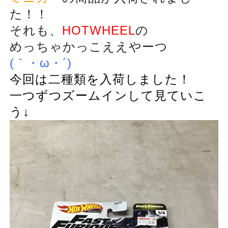
た！！
それも、
HOTWHEEL
の
めっちゃかっこええやーつ
(｀・ω・´)
今回は二種類を入荷しました！
一つずつズームインして見ていこ
う↓