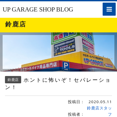
toggle
UP GARAGE SHOP BLOG
naviga
鈴鹿店
ホントに怖いぞ！セパレーショ
鈴鹿店
ン！
投稿日：
2020.05.11
鈴鹿店スタッ
投稿者：
フ