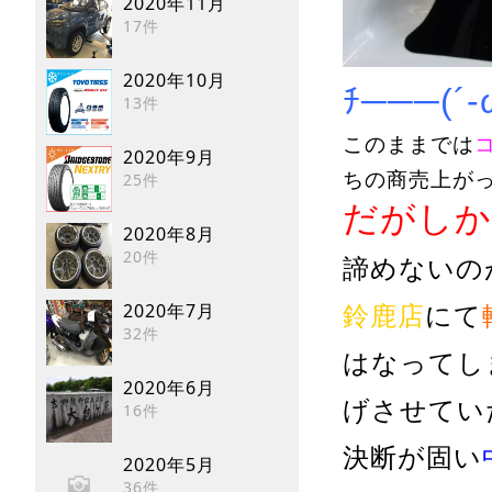
2020年11月
17件
2020年10月
ﾁ───(´
13件
このままでは
2020年9月
ちの商売上が
25件
だがしか
2020年8月
20件
諦めないの
2020年7月
鈴鹿店
にて
32件
はなってし
2020年6月
げさせてい
16件
決断が固い
2020年5月
36件