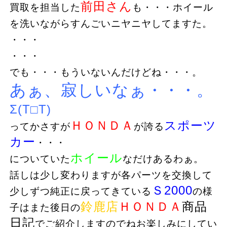
前田さん
買取を担当した
も・・・ホイール
を洗いながらすんごいニヤニヤしてますた。
・・・
・・・
でも・・・もういないんだけどね・・・。
あぁ、寂しいなぁ・・・。
Σ(T□T)
ＨＯＮＤＡ
スポーツ
ってかさすが
が誇る
カー
・・・
ホイール
についていた
なだけあるわぁ。
話しは少し変わりますが各パーツを交換して
Ｓ2000
少しずつ純正に戻ってきている
の様
鈴鹿店
ＨＯＮＤＡ
商品
子はまた後日の
日記
でご紹介しますのでねお楽しみにしてい