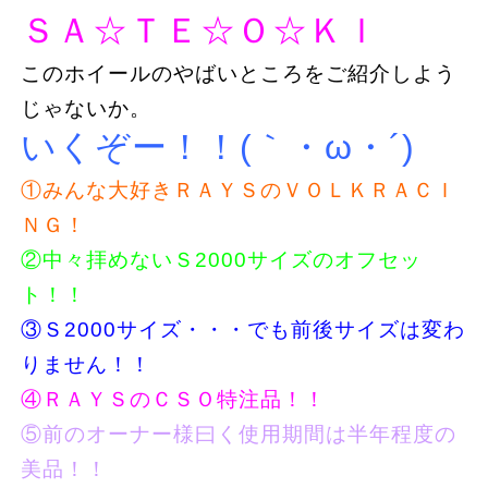
ＳＡ☆ＴＥ☆Ｏ☆ＫＩ
このホイールのやばいところをご紹介しよう
じゃないか。
いくぞー！！(｀・ω・´)
①みんな大好きＲＡＹＳのＶＯＬＫＲＡＣＩ
ＮＧ！
②中々拝めないＳ2000サイズのオフセッ
ト！！
③Ｓ2000サイズ・・・でも前後サイズは変わ
りません！！
④ＲＡＹＳのＣＳＯ特注品！！
⑤前のオーナー様曰く使用期間は半年程度の
美品！！