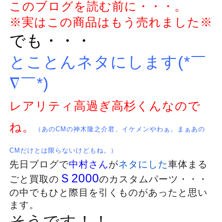
このブログを読む前に・・・。
※実はこの商品はもう売れました※
でも・・・
とことんネタにします(*￣
∇￣*)
レアリティ高過ぎ高杉くんなので
ね。
（あのCMの神木隆之介君、イケメンやわぁ。まぁあの
CMだけとは限らないけどもね。）
先日ブログで
中村さん
が
ネタにした
車体まる
Ｓ2000
ごと買取の
のカスタムパーツ・・・
の中でもひと際目を引くものがあったと思い
ます。
そうです！！