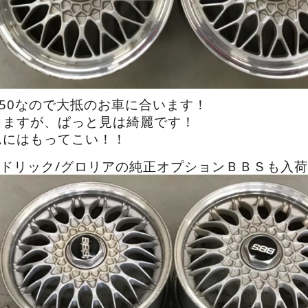
J+50なので大抵のお車に合います！
りますが、ぱっと見は綺麗です！
ムにはもってこい！！
セドリック/グロリアの純正オプションＢＢＳも入