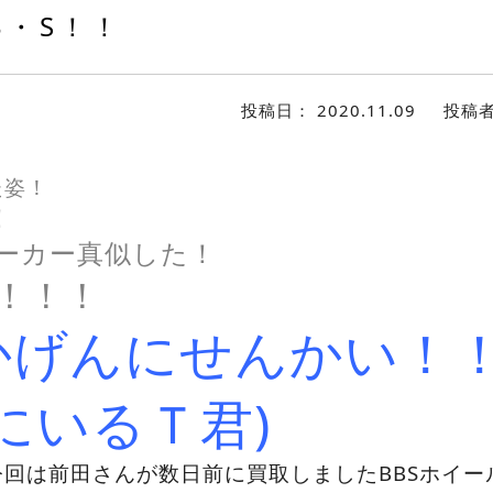
B・S！！
投稿日：
2020.11.09
投稿
た姿！
！
ーカー真似した！
S！！！
かげんにせんかい！
横にいるＴ君)
回は前田さんが数日前に買取しましたBBSホイー