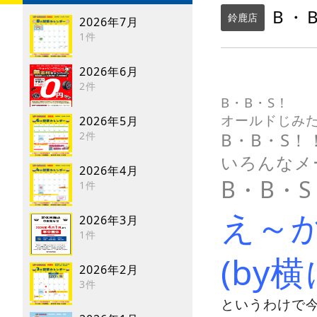
B・
鈴鹿店
2026年7月
1件
2026年6月
2件
B・B・S！
オールドじみ
2026年5月
B・B・S！
2件
いろんなメ
2026年4月
B・B・
1件
え～
2026年3月
1件
(by
2026年2月
3件
というわけで今