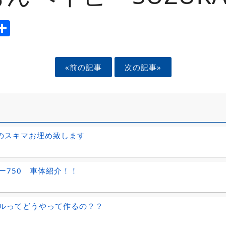
ook
tter
mail
Share
«前の記事
次の記事»
)のスキマお埋め致します
ー750 車体紹介！！
ルってどうやって作るの？？