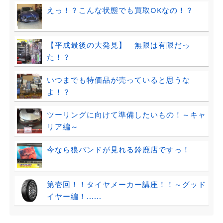
えっ！？こんな状態でも買取OKなの！？
【平成最後の大発見】 無限は有限だっ
た！？
いつまでも特価品が売っていると思うな
よ！？
ツーリングに向けて準備したいもの！～キャ
リア編～
今なら狼バンドが見れる鈴鹿店ですっ！
第壱回！！タイヤメーカー講座！！～グッド
イヤー編！......