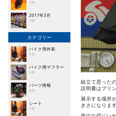
1件
2017年3月
1件
カテゴリー
バイク用外装
1件
バイク用マフラー
1件
組立て思った
パーツ情報
説明書はプリ
9件
展示する場所
シート
きさになります。ス
1件
旅のお供にい