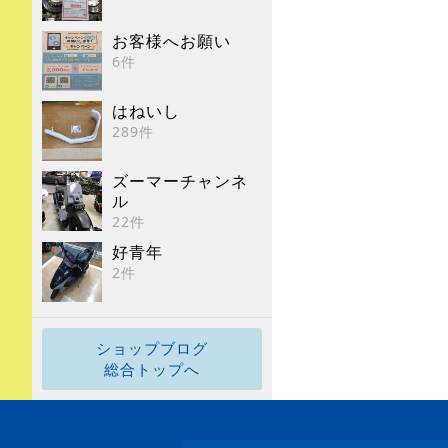
お客様へお願い
6件
はねいし
289件
ズーマーチャンネ
ル
22件
好青年
2件
ショップブログ
総合トップへ