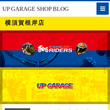
toggle
UP GARAGE SHOP BLOG
naviga
横須賀根岸店