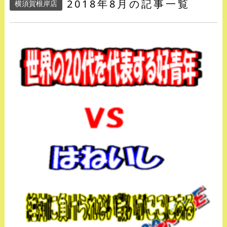
2018年8月の記事一覧
横須賀根岸店