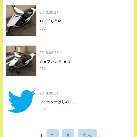
2018.08.24
ｲｼﾞｲｼﾞしたい
032
2018.08.23
☆★フレンド!!★☆
032
2018.08.21
ツイッターはじめ、、、
032
1
2
3
次へ