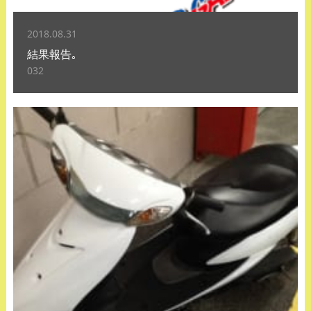
2018.08.31
結果報告｡
032