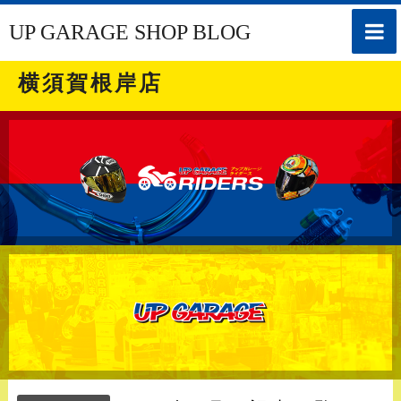
toggle
UP GARAGE SHOP BLOG
naviga
横須賀根岸店