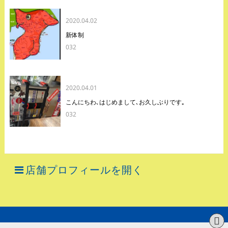
2020.04.02
新体制
032
2020.04.01
こんにちわ､はじめまして､お久しぶりです｡
032
店舗プロフィールを開く