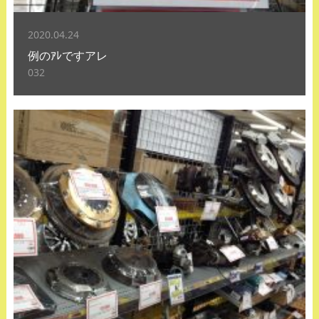
2020.04.24
例のｱﾚですアレ
032