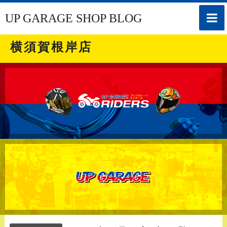
toggle
UP GARAGE SHOP BLOG
naviga
横須賀根岸店