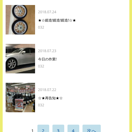
2018.07.24
★☆鍛造!鍛造!鍛造!☆★
032
2018.07.23
今日の作業!
032
2018.07.22
☆★再告知★☆
032
1
2
3
4
次へ