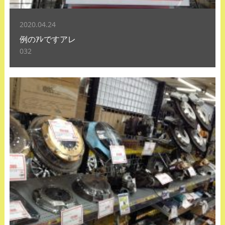
2020.04.24
例のｱﾚですアレ
032