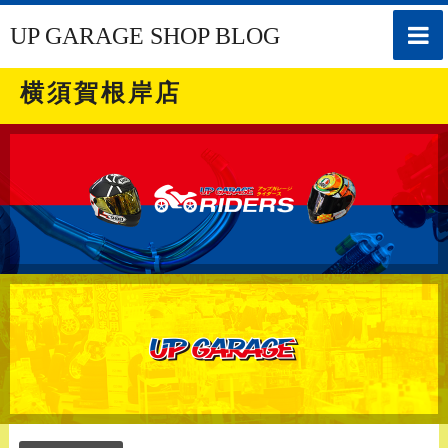
toggle
UP GARAGE SHOP BLOG
naviga
横須賀根岸店