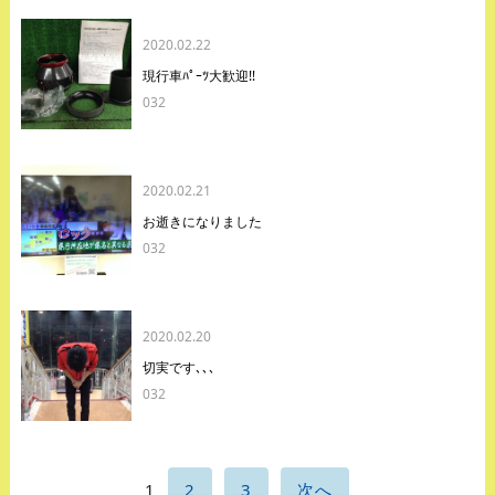
2020.02.22
現行車ﾊﾟｰﾂ大歓迎!!
032
2020.02.21
お逝きになりました
032
2020.02.20
切実です､､､
032
1
2
3
次へ