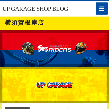
toggle
UP GARAGE SHOP BLOG
naviga
横須賀根岸店