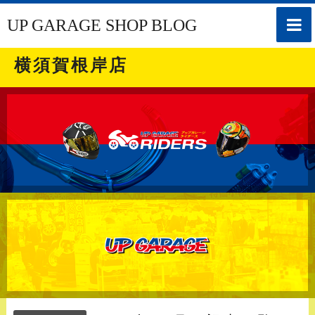
toggle
UP GARAGE SHOP BLOG
naviga
横須賀根岸店