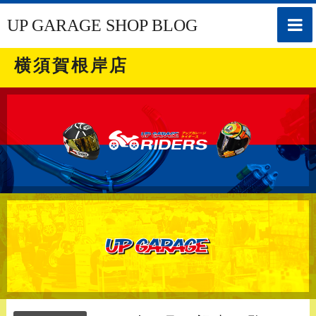
toggle
UP GARAGE SHOP BLOG
naviga
横須賀根岸店