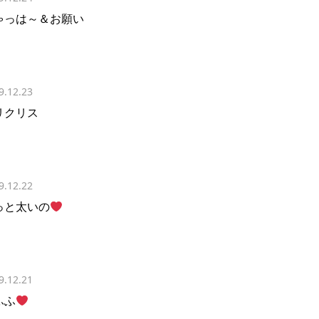
ゃっは～＆お願い
9.12.23
リクリス
9.12.22
っと太いの
9.12.21
ふふ