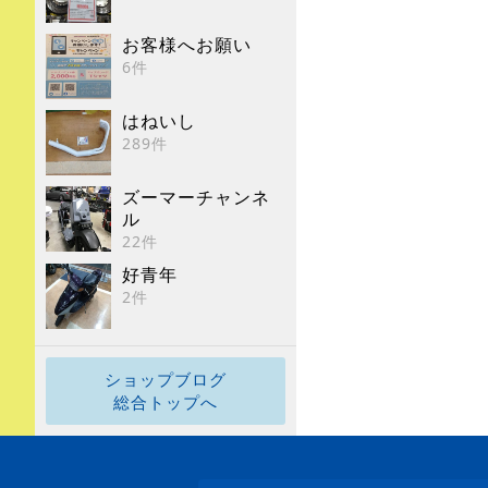
お客様へお願い
6件
はねいし
289件
ズーマーチャンネ
ル
22件
好青年
2件
ショップブログ
総合トップへ