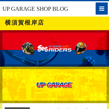
toggle
UP GARAGE SHOP BLOG
naviga
横須賀根岸店