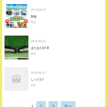
2019.04.23
告知
032
2019.04.22
またまたGT-R
032
2019.04.21
しってた?
032
1
2
3
次へ