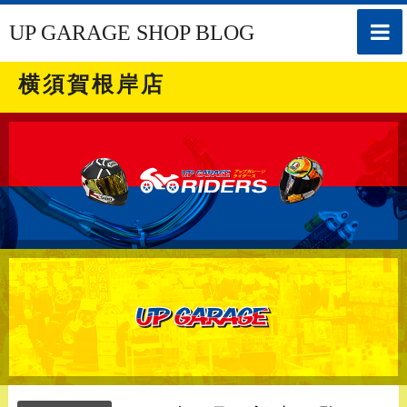
toggle
UP GARAGE SHOP BLOG
naviga
横須賀根岸店