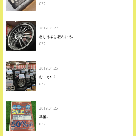
032
2019.01.27
念じる者は報われる｡
032
2019.01.26
おっもい!
032
2019.01.25
準備｡
032