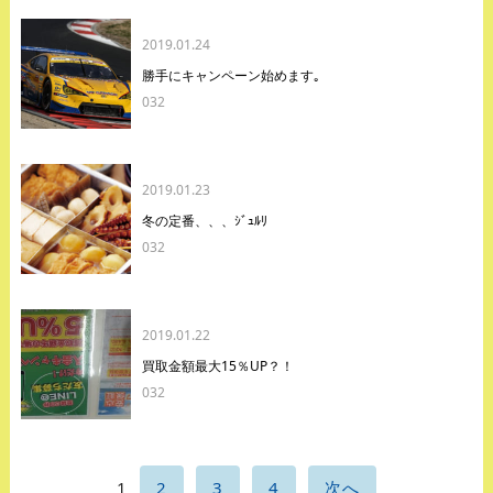
2019.01.24
勝手にキャンペーン始めます｡
032
2019.01.23
冬の定番、、、ｼﾞｭﾙﾘ
032
2019.01.22
買取金額最大15％UP？！
032
1
2
3
4
次へ