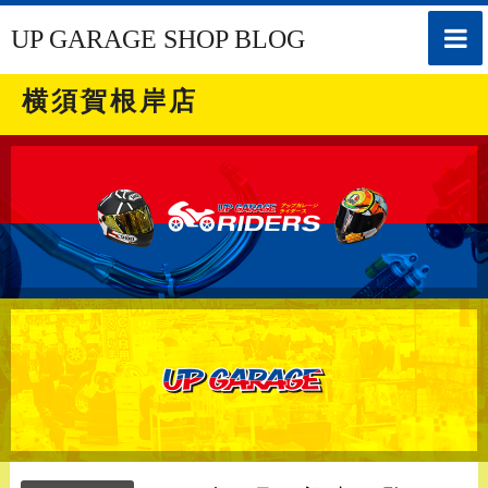
toggle
UP GARAGE SHOP BLOG
naviga
横須賀根岸店