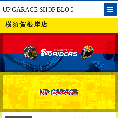
toggle
UP GARAGE SHOP BLOG
naviga
横須賀根岸店