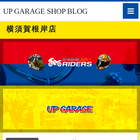
toggle
UP GARAGE SHOP BLOG
naviga
横須賀根岸店