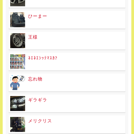
ひーまー
王様
ﾈｴﾈｴｼｯﾃﾏｽｶ?
忘れ物
ギラギラ
メリクリス