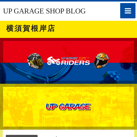
toggle
UP GARAGE SHOP BLOG
naviga
横須賀根岸店