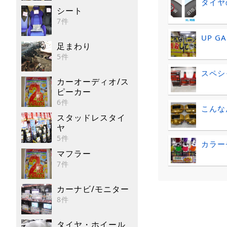
タイヤ
シート
7件
UP G
足まわり
5件
スペシ
カーオーディオ/ス
ピーカー
6件
こんなん
スタッドレスタイ
ヤ
5件
カラー
マフラー
7件
カーナビ/モニター
8件
タイヤ・ホイール