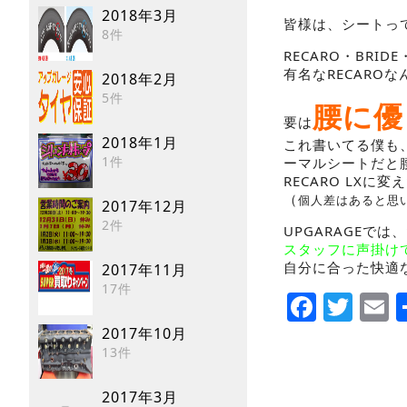
2018年3月
皆様は、シートっ
8件
RECARO・BRI
有名なRECAR
2018年2月
5件
腰に優
要は
2018年1月
これ書いてる僕も
1件
ーマルシートだと
RECARO LX
（
個人差はあると思
2017年12月
2件
UPGARAGEで
スタッフに声掛け
自分に合った快適
2017年11月
17件
Faceb
Twi
E
2017年10月
13件
2017年3月