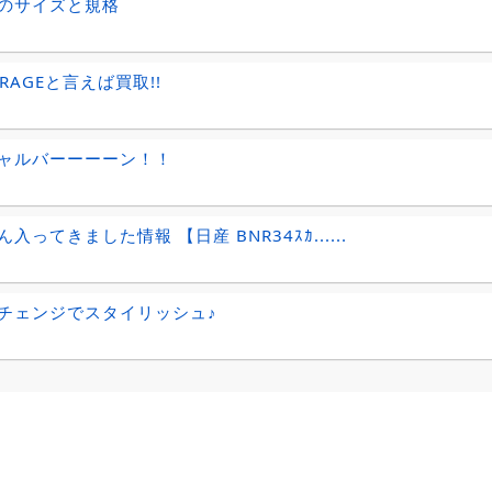
のサイズと規格
ARAGEと言えば買取!!
ャルバーーーーン！！
入ってきました情報 【日産 BNR34ｽｶ......
チェンジでスタイリッシュ♪