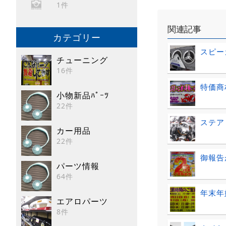
1件
関連記事
カテゴリー
スピー
チューニング
16件
特価商
小物新品ﾊﾟｰﾂ
22件
ステア
カー用品
22件
御報告
パーツ情報
64件
年末年
エアロパーツ
8件