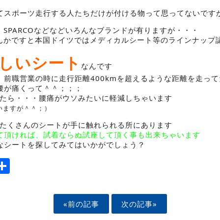
てスポーツ走行する人たちだけが付ける物って思ってないです
DE・SPARCOなどなどいろんなブランドが有りますが・・・
Oなんかですと本国ドイツではメディカルシート等のラインナップ
しいシート
なんです
、前職営業の時に走行距離400kmを超えるような距離を走っ
腰が痛くって＾＾；；；
に変えたら・・・腰痛がウソみたいに軽減しちゃいます
いますが＾＾；）
は、たくさんのシートが手に触れられる所にあります
て頂ければ、試着ならぬ試座して頂く事も出来ちゃいます
なシートを探してみてはいかがでしょう？
ook
tter
mail
Share
«前の記事
次の記事»