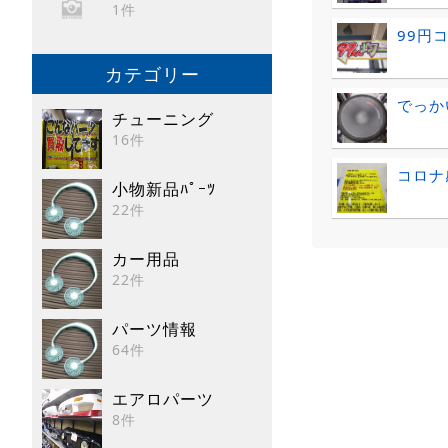
1件
99円
カテゴリー
でっか
チューニング
16件
コロナ
小物新品ﾊﾟｰﾂ
22件
カー用品
22件
パーツ情報
64件
エアロパーツ
8件