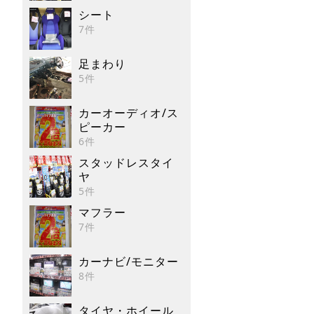
シート
7件
足まわり
5件
カーオーディオ/ス
ピーカー
6件
スタッドレスタイ
ヤ
5件
マフラー
7件
カーナビ/モニター
8件
タイヤ・ホイール