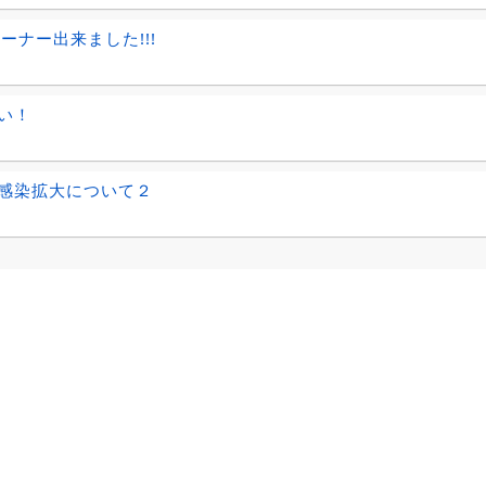
コーナー出来ました!!!
い！
感染拡大について２