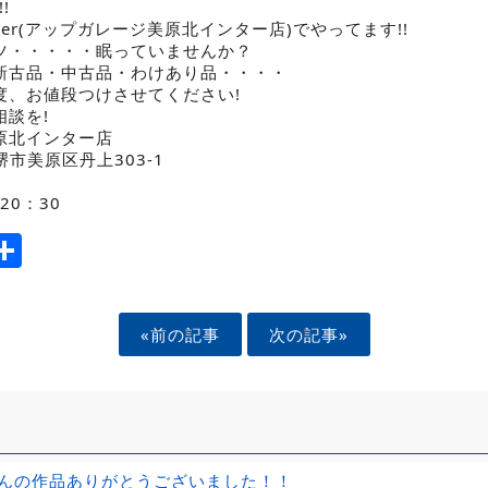
!
ainter(アップガレージ美原北インター店)でやってます!!
ツ・・・・・眠っていませんか？
新古品・中古品・わけあり品・・・・
度、お値段つけさせてください!
談を!
原北インター店
府堺市美原区丹上303-1
20：30
ook
tter
mail
Share
«前の記事
次の記事»
んの作品ありがとうございました！！