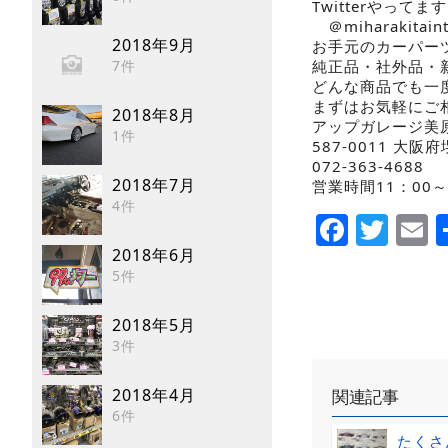
Twitterやってます!
＠miharakit
2018年9月
お手元のカーパー
純正品・社外品・
7件
どんな商品でも一
まずはお気軽にご相
2018年8月
アップガレージ美
1件
587-0011 大阪
072-363-4688
2018年7月
営業時間11：00～
4件
Faceb
Twi
E
2018年6月
5件
2018年5月
3件
2018年4月
関連記事
6件
たくさ