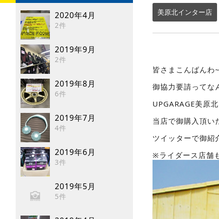
美原北インター店
2020年4月
2件
2019年9月
2件
皆さまこんばんわ
2019年8月
御協力要請ってな
6件
UPGARAGE美
2019年7月
当店で御購入頂い
4件
ツイッターで御紹
2019年6月
※ライダース店舗
3件
2019年5月
5件