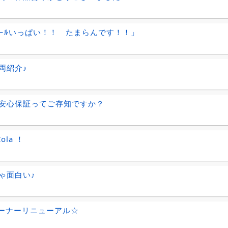
ｲｰﾙいっぱい！！ たまらんです！！」
両紹介♪
安心保証ってご存知ですか？
Cola ！
ゃ面白い♪
コーナーリニューアル☆