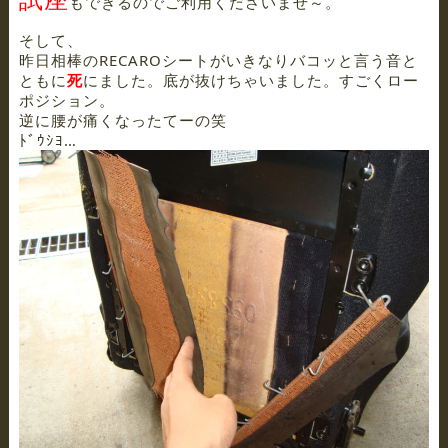
もできるのでご利用くださいませ～。
そして、
昨日相棒のRECAROシートがいきなりバコッと言う音と
ともに
死
にました。底が抜けちゃいました。すごくロー
ポジション。
逆に腰が痛くなったてーの笑
ﾄﾞｳｼﾖ…