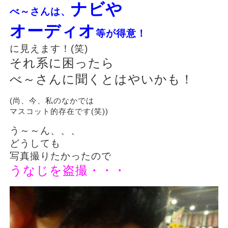
ナビや
べ～さんは、
オーディオ
等が得意！
に見えます！(笑)
それ系に困ったら
べ～さんに聞くとはやいかも！
(尚、今、私のなかでは
マスコット的存在です(笑))
う～～ん、、、
どうしても
写真撮りたかったので
うなじを盗撮・・・