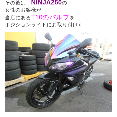
NINJA250
その後は、
の
女性のお客様が
T10のバルブ
当店にある
を
ポジションライトにお取り付け♫