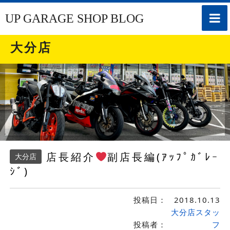
toggle
UP GARAGE SHOP BLOG
naviga
大分店
店長紹介
副店長編(ｱｯﾌﾟｶﾞﾚｰ
大分店
ｼﾞ)
投稿日：
2018.10.13
大分店スタッ
投稿者：
フ