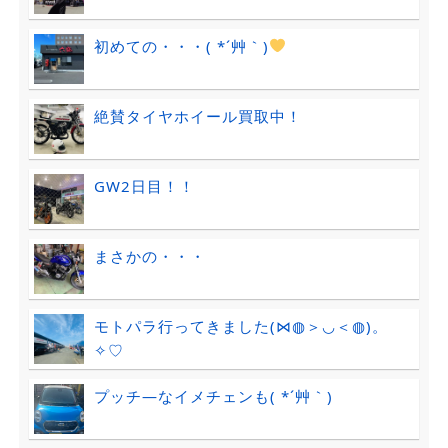
初めての・・・( *´艸｀)
絶賛タイヤホイール買取中！
GW2日目！！
まさかの・・・
モトパラ行ってきました(⋈◍＞◡＜◍)。
✧♡
プッチ―なイメチェンも( *´艸｀)