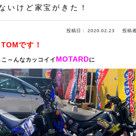
ないけど家宝がきた！
投稿日：
2020.02.23
投稿
TOMです！
！
MOTARD
らこ～んなカッコイイ
に