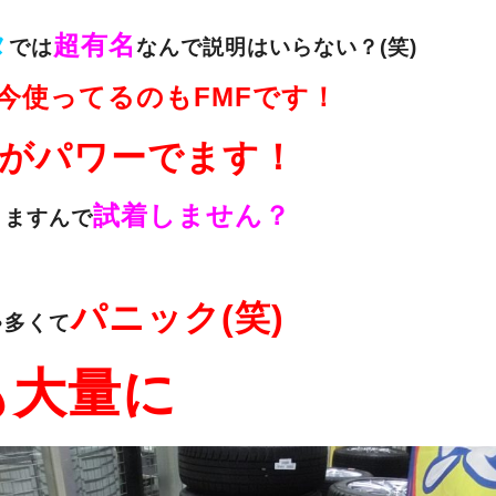
タ
超有名
では
なんで説明はいらない？(笑)
今使ってるのもFMFです！
がパワーでます！
試着しません？
りますんで
・
パニック(笑)
ゃ多くて
も大量に