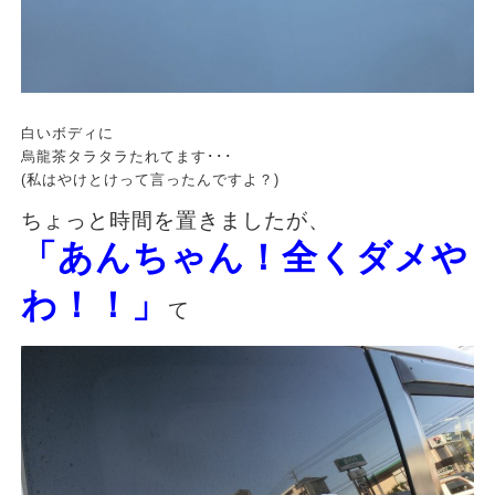
白いボディに
烏龍茶タラタラたれてます･･･
(私はやけとけって言ったんですよ？)
ちょっと時間を置きましたが、
「あんちゃん！全くダメや
わ！！」
て