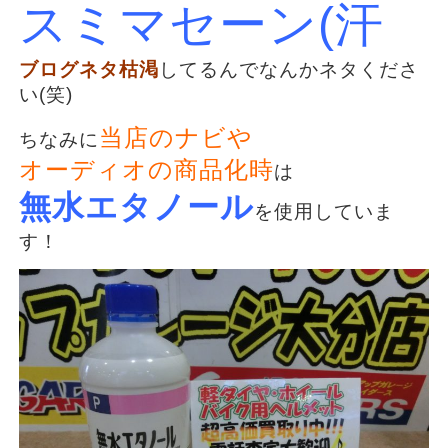
スミマセーン(汗
ブログネタ枯渇
してるんでなんかネタくださ
い(笑)
当店のナビや
ちなみに
オーディオの商品化時
は
無水エタノール
を使用していま
す！