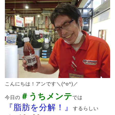
こんにちは！アンです＼(^o^)／
＃うちメンテ
今日の
では
『脂肪を分解！』
するらしい