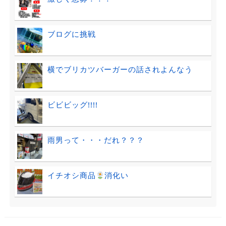
ブログに挑戦
横でブリカツバーガーの話されよんなう
ビビビッグ!!!!
雨男って・・・だれ？？？
イチオシ商品
消化い