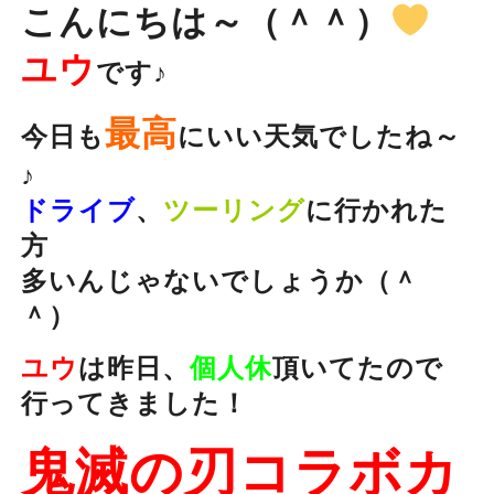
こんにちは～（＾＾）
ユウ
です♪
最高
今日も
にいい天気でしたね～
♪
ドライブ
、
ツーリング
に行かれた
方
多いんじゃないでしょうか（＾
＾）
ユウ
は昨日、
個人休
頂いてたので
行ってきました！
鬼滅の刃コラボカ