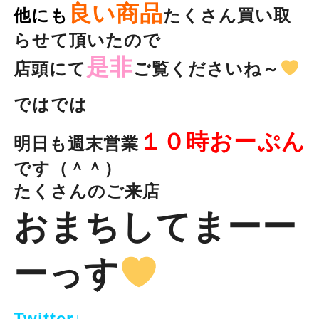
良い商品
他にも
たくさん買い取
らせて頂いたので
是非
店頭にて
ご覧くださいね～
ではでは
１０時おーぷん
明日も週末営業
です（＾＾）
たくさんのご来店
おまちしてまーー
ーっす
Twitter↓