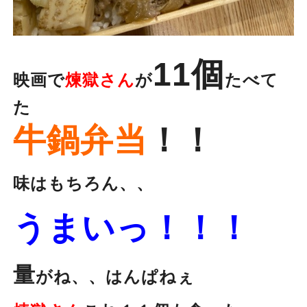
11個
映画で
煉獄さん
が
たべて
た
牛鍋弁当
！！
味はもちろん、、
うまいっ！！！
量
がね、、はんぱねぇ