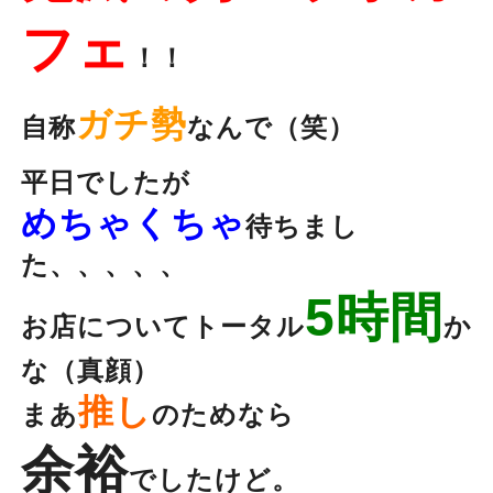
フェ
！！
ガチ勢
自称
なんで（笑）
平日でしたが
めちゃくちゃ
待ちまし
た、、、、、
5時間
お店についてトータル
か
な（真顔）
推し
まあ
のためなら
余裕
でしたけど。