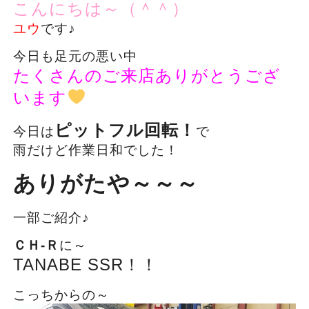
こんにちは～（＾＾）
ユウ
です♪
今日も足元の悪い中
たくさんのご来店ありがとうござ
います
ピットフル回転！
今日は
で
雨だけど作業日和でした！
ありがたや～～～
一部ご紹介♪
ＣＨ-Ｒ
に～
TANABE SSR！！
こっちからの～