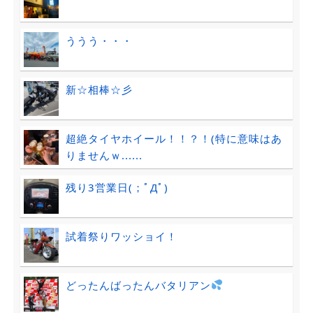
ううう・・・
新☆相棒☆彡
超絶タイヤホイール！！？！(特に意味はあ
りませんｗ......
残り3営業日(；ﾟДﾟ)
試着祭りワッショイ！
どったんばったんバタリアン