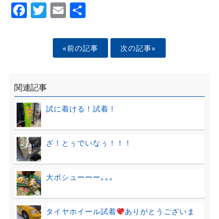
Facebook
Twitter
Email
Share
«前の記事
次の記事»
関連記事
試に着ける！試着！
ざ！とぅでいなぅ！！！
大ボシューーー｡｡｡
タイヤホイール試着
ありがとうございま