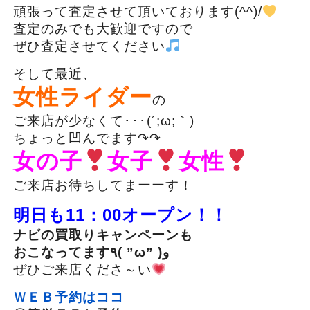
頑張って査定させて頂いております(^^)/
査定のみでも大歓迎ですので
ぜひ査定させてください
そして最近、
女性ライダー
の
ご来店が少なくて･･･(´;ω;｀)
ちょっと凹んでます↷↷
女の子
女子
女性
ご来店お待ちしてまーーす！
明日も11：00オープン！！
ナビの買取りキャンペーンも
おこなってます٩( ”ω” )و
ぜひご来店くださ～い
ＷＥＢ予約はココ