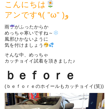
こんにちは
アンです٩( ”ω” )و
雨
がふったからか
めっちゃ寒いですね～
風邪ひかないように
気を付けましょう
そんな中、めっちゃ
カッチョイイ試着を頂きました♪
ｂｅｆｏｒｅ
(ｂｅｆｏｒｅのホイールもカッチョイイ(笑))