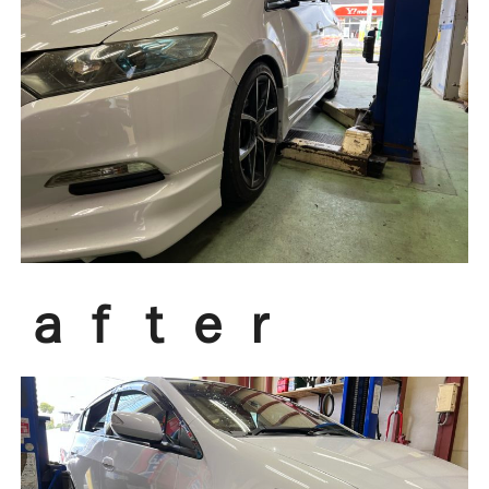
ａｆｔｅｒ