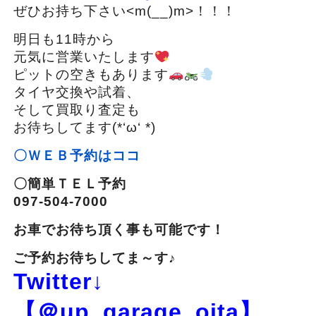
ぜひお持ち下さい<m(__)m>！！！
明日も11時から
元気に営業いたします
ピットの空きもあります
タイヤ交換や試着、
そして買取り査定も
お待ちしてます(*‘ω‘ *)
〇ＷＥＢ予約はココ
〇簡単ＴＥＬ予約
097-504-7000
お車でお待ち頂く事も可能です！
ご予約お待ちしてま～す♪
Twitter↓
【＠up_garage_oita】