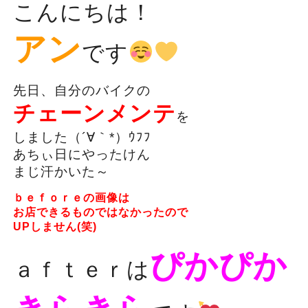
こんにちは！
アン
です
先日、自分のバイクの
チェーンメンテ
を
しました（´∀｀*）ｳﾌﾌ
あちぃ日にやったけん
まじ汗かいた～
ｂｅｆｏｒｅの画像は
お店できるものではなかったので
UPしません(笑)
ぴかぴか
ａｆｔｅｒは