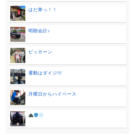
はだ寒っ！！
明朗会計♪
ピッカーン
運動はダイジ!!!
月曜日からハイペース