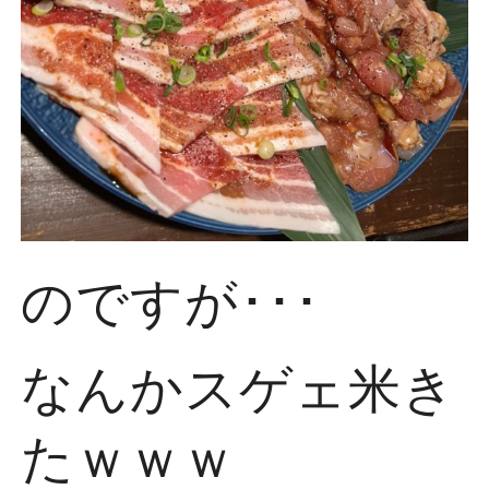
のですが･･･
なんかスゲェ米き
たｗｗｗ