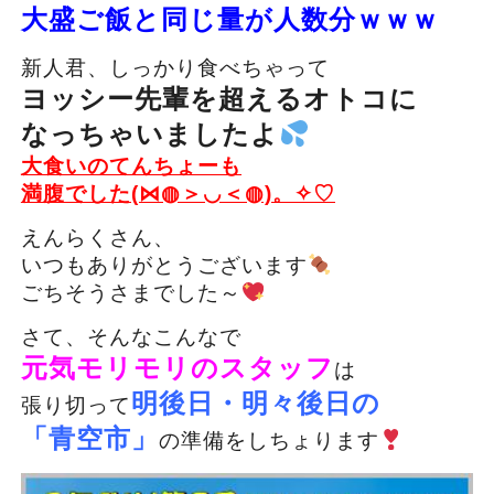
大盛ご飯と同じ量が人数分ｗｗｗ
新人君、しっかり食べちゃって
ヨッシー先輩を超えるオトコに
なっちゃいましたよ
大食いのてんちょーも
満腹でした(⋈◍＞◡＜◍)。✧♡
えんらくさん、
いつもありがとうございます
ごちそうさまでした～
さて、そんなこんなで
元気モリモリのスタッフ
は
明後日・明々後日の
張り切って
「青空市」
の準備をしちょります