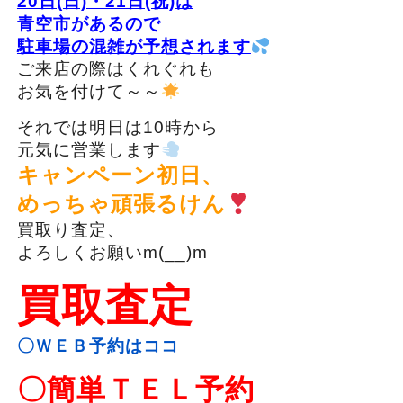
20日(日)・21日(祝)は
青空市があるので
駐車場の混雑が予想されます
ご来店の際はくれぐれも
お気を付けて～～
それでは明日は10時から
元気に営業します
キャンペーン初日、
めっちゃ頑張るけん
買取り査定、
よろしくお願いm(__)m
買取査定
〇ＷＥＢ予約はココ
〇簡単ＴＥＬ予約