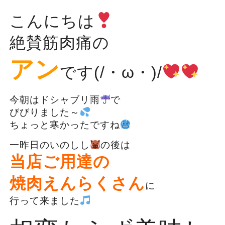
こんにちは
絶賛筋肉痛の
アン
です(/・ω・)/
今朝はドシャブリ雨
で
びびりました～
ちょっと寒かったですね
一昨日のいのしし
の後は
当店ご用達の
焼肉えんらくさん
に
行って来ました