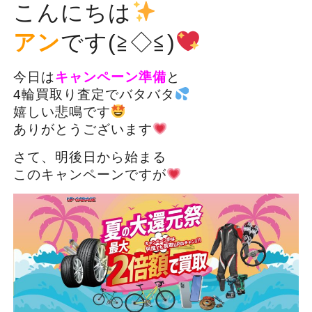
こんにちは
アン
です(≧◇≦)
今日は
キャンペーン準備
と
4輪買取り査定でバタバタ
嬉しい悲鳴です
ありがとうございます
さて、明後日から始まる
このキャンペーンですが