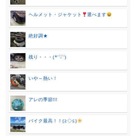
ヘルメット・ジャケット
選べます
絶好調★
残り・・・(*'▽')
いや～熱い！
アレの季節!!!
バイク最高！！(≧◇≦)