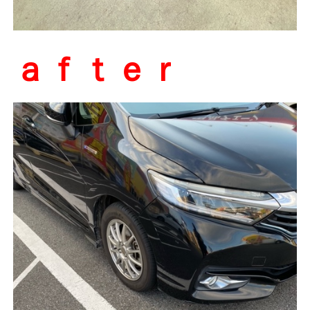
ａｆｔｅｒ