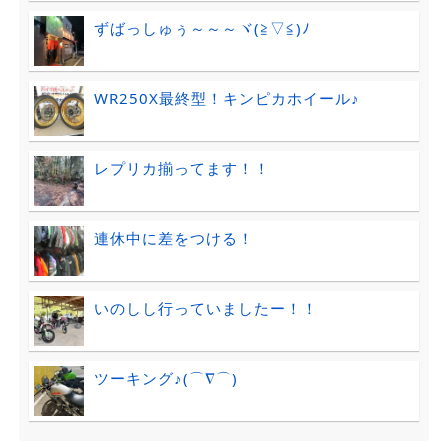
ずばっしゅぅ～～～ヾ(≧▽≦)ﾉ
WR250X最終型！キンピカホイール♪
レプリカ揃ってます！！
連休中に差をつける！
いのしし行っていましたー！！
ツーキング♪(⌒∇⌒)