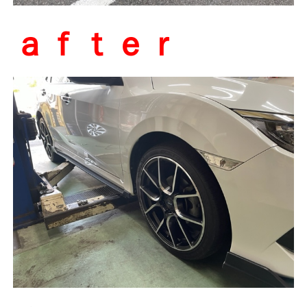
ａｆｔｅｒ