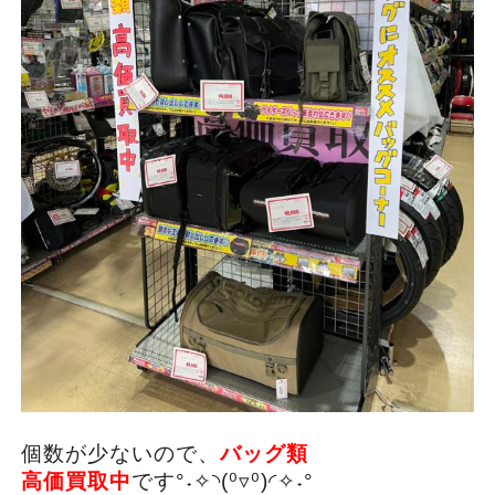
個数が少ないので、
バッグ類
高価買取中
です°˖✧◝(⁰▿⁰)◜✧˖°