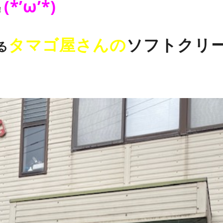
(*’ω’*)
！
タマゴ屋さんの
ソフトクリ
る