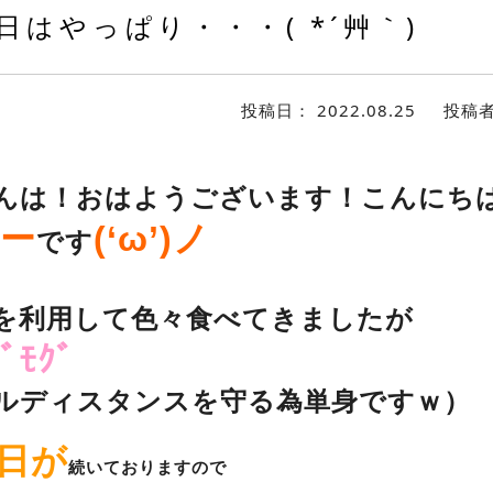
日はやっぱり・・・( *´艸｀)
投稿日：
2022.08.25
投稿
んは！おはようございます！こんにち
ー
(‘ω’)ノ
です
を利用して色々食べてきましたが
ﾞﾓｸﾞ
ルディスタンスを守る為単身ですｗ）
日が
続いておりますので