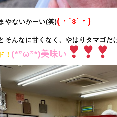
(・´з`・)
まやないかーい(笑)
とそんなに甘くなく、やはりタマゴだ
(*”ω”*)美味い
ド！