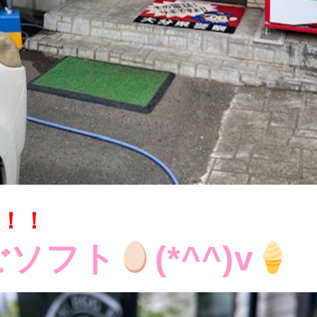
！！
ごソフト
(*^^)v