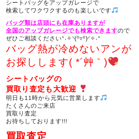
シートバッグをアップガレージで
検索してワクワクするのも楽しいです
バッグ類は店頭にも在庫ありますが
全国のアップガレージでも検索できます
ので
ぜひご相談ください°˖✧◝(⁰▿⁰)◜✧˖°
バッグ熱が冷めないアンが
お探しします( *´艸｀)
シートバッグの
買取り査定も
大歓迎
明日も11時から元気に営業します
たくさんのご来店
買取り査定
お待ちしております!!!
買取査定