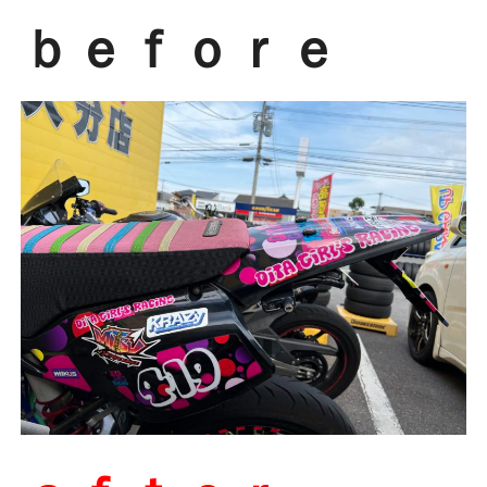
ｂｅｆｏｒｅ