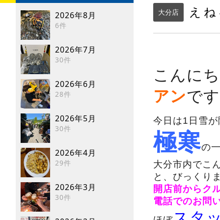
えね
大分店
2026年8月
6件
2026年7月
30件
こんにち
2026年6月
アン
です(
28件
2026年5月
今日は1日雪が
30件
極寒
の
2026年4月
29件
大分市内でこ
と、びっくり
2026年3月
開店前からク
30件
電話でのお問
スタ
ほぼ