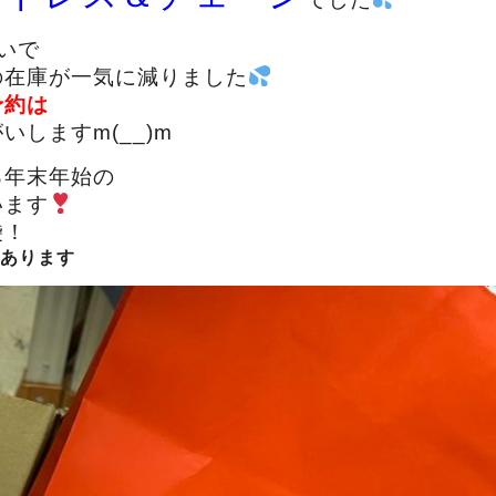
いで
の在庫が一気に減りました
予約は
いしますm(__)m
ろ年末年始の
います
袋！
あります